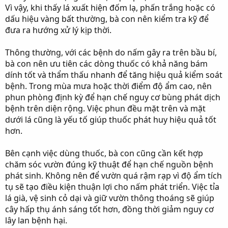
Vì vậy, khi thấy lá xuất hiện đốm lạ, phấn trắng hoặc có
dấu hiệu vàng bất thường, bà con nên kiểm tra kỹ để
đưa ra hướng xử lý kịp thời.
Thông thường, với các bệnh do nấm gây ra trên bầu bí,
bà con nên ưu tiên các dòng thuốc có khả năng bám
dính tốt và thẩm thấu nhanh để tăng hiệu quả kiểm soát
bệnh. Trong mùa mưa hoặc thời điểm độ ẩm cao, nên
phun phòng định kỳ để hạn chế nguy cơ bùng phát dịch
bệnh trên diện rộng. Việc phun đều mặt trên và mặt
dưới lá cũng là yếu tố giúp thuốc phát huy hiệu quả tốt
hơn.
Bên cạnh việc dùng thuốc, bà con cũng cần kết hợp
chăm sóc vườn đúng kỹ thuật để hạn chế nguồn bệnh
phát sinh. Không nên để vườn quá rậm rạp vì độ ẩm tích
tụ sẽ tạo điều kiện thuận lợi cho nấm phát triển. Việc tỉa
lá già, vệ sinh cỏ dại và giữ vườn thông thoáng sẽ giúp
cây hấp thụ ánh sáng tốt hơn, đồng thời giảm nguy cơ
lây lan bệnh hại.