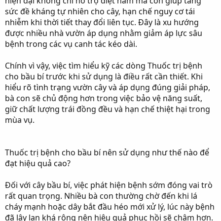
hiện đại không chỉ hỗ trợ diệt nấm mà còn giúp tăng
sức đề kháng tự nhiên cho cây, hạn chế nguy cơ tái
nhiễm khi thời tiết thay đổi liên tục. Đây là xu hướng
được nhiều nhà vườn áp dụng nhằm giảm áp lực sâu
bệnh trong các vụ canh tác kéo dài.
Chính vì vậy, việc tìm hiểu kỹ các dòng Thuốc trị bệnh
cho bầu bí trước khi sử dụng là điều rất cần thiết. Khi
hiểu rõ tình trạng vườn cây và áp dụng đúng giải pháp,
bà con sẽ chủ động hơn trong việc bảo vệ năng suất,
giữ chất lượng trái đồng đều và hạn chế thiệt hại trong
mùa vụ.
Thuốc trị bệnh cho bầu bí nên sử dụng như thế nào để
đạt hiệu quả cao?
Đối với cây bầu bí, việc phát hiện bệnh sớm đóng vai trò
rất quan trọng. Nhiều bà con thường chờ đến khi lá
cháy mạnh hoặc dây bắt đầu héo mới xử lý, lúc này bệnh
đã lây lan khá rộng nên hiệu quả phục hồi sẽ chậm hơn.