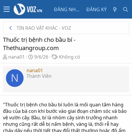
ĐĂNG NHẬP
ĐĂNG KÝ
TIN RAO VẶT KHÁC - VOZ
Thuốc trị bệnh cho bầu bí -
Thethuangroup.com
T
N
T
nana01
9/6/26
Không có
h
g
ừ
r
à
k
nana01
N
Thành Viên
e
y
h
a
g
ó
d
ử
a
s
i
t
"Thuốc trị bệnh cho bầu bí luôn là mối quan tâm hàng
a
đầu của bà con khi bước vào giai đoạn chăm sóc và bảo
r
vệ vườn cây. Bầu, bí là nhóm cây sinh trưởng nhanh
t
nhưng cũng rất dễ bị nấm bệnh, vàng lá, thối rễ hay
e
cháy dây nếu thời tiết thay đổi thất thường hoặc độ ẩm