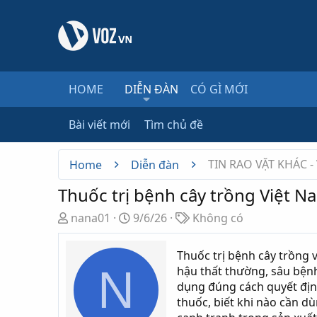
HOME
DIỄN ĐÀN
CÓ GÌ MỚI
Bài viết mới
Tìm chủ đề
TIN RAO VẶT KHÁC -
Home
Diễn đàn
Thuốc trị bệnh cây trồng Việt 
T
N
T
nana01
9/6/26
Không có
h
g
ừ
r
à
k
Thuốc trị bệnh cây trồng v
e
y
h
N
hậu thất thường, sâu bệnh
a
g
ó
dụng đúng cách quyết định
d
ử
a
thuốc, biết khi nào cần dù
s
i