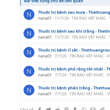
Bài viết cùng chủ đề liên quan
Thuốc trị bệnh sau mưa - Thethuan
N
nana01
11/7/26
TIN RAO VẶT KHÁC -
Thuốc trị bệnh sau khi trồng - The
N
nana01
11/7/26
TIN RAO VẶT KHÁC -
Thuốc trị bệnh rỉ sắt - Thethuangro
N
nana01
7/7/26
TIN RAO VẶT KHÁC - 
Thuốc trị bệnh phổ rộng tốt nhất -
N
nana01
7/7/26
TIN RAO VẶT KHÁC - 
Thuốc trị bệnh phấn trắng - Theth
N
nana01
7/7/26
TIN RAO VẶT KHÁC - 
Facebook
Twitter
Reddit
Pinterest
Tumblr
WhatsApp
Email
Li
Chia sẻ: