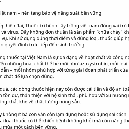
.
việt nam – nền tảng bảo vệ năng suất bền vững
p hiện đại, Thuốc trị bệnh cây trồng việt nam đóng vai trò 
 và virus. Đây không đơn thuần là sản phẩm “chữa cháy” k
 vụ. Khi sử dụng đúng thời điểm và đúng loại, thuốc giúp h
n quyết định trực tiếp đến sinh trưởng.
ờng thuốc tại Việt Nam là sự đa dạng về hoạt chất và công 
 những hoạt chất thế hệ mới như azoxystrobin, mỗi loại đề
lưu dẫn – mỗi nhóm phù hợp với từng giai đoạn phát triển củ
ản chất để lựa chọn đúng.
 quả, các dòng thuốc hiện nay còn được cải tiến về độ an t
ồn dư, thân thiện với hệ sinh thái, phù hợp với xu hướng 
càng khắt khe về chất lượng nông sản.
ấy không ít bà con vẫn còn lạm dụng hoặc sử dụng sai cách
sai loại thuốc có thể khiến bệnh không khỏi mà còn nặng thê
vụ mùa một cách bền vững.