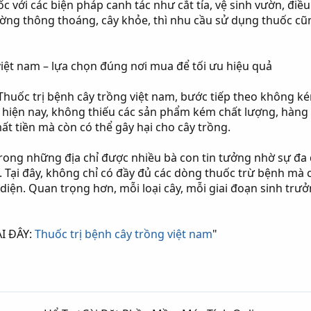
ốc với các biện pháp canh tác như cắt tỉa, vệ sinh vườn, đi
ờng thông thoáng, cây khỏe, thì nhu cầu sử dụng thuốc cũng
việt nam – lựa chọn đúng nơi mua để tối ưu hiệu quả
Thuốc trị bệnh cây trồng việt nam, bước tiếp theo không k
ng hiện nay, không thiếu các sản phẩm kém chất lượng, hàn
t tiền mà còn có thể gây hại cho cây trồng.
rong những địa chỉ được nhiều bà con tin tưởng nhờ sự đa
Tại đây, không chỉ có đầy đủ các dòng thuốc trừ bệnh mà c
n diện. Quan trọng hơn, mỗi loại cây, mỗi giai đoạn sinh tr
ẠI ĐÂY:
Thuốc trị bệnh cây trồng việt nam
"