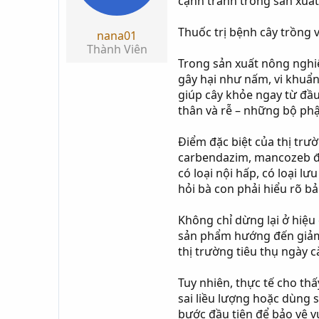
cạnh tranh trong sản xuất
t
a
Thuốc trị bệnh cây trồng 
nana01
r
Thành Viên
t
Trong sản xuất nông nghiệ
e
gây hại như nấm, vi khuẩn
r
giúp cây khỏe ngay từ đầu
thân và rễ – những bộ phậ
Điểm đặc biệt của thị trư
carbendazim, mancozeb đến
có loại nội hấp, có loại 
hỏi bà con phải hiểu rõ b
Không chỉ dừng lại ở hiệu
sản phẩm hướng đến giảm t
thị trường tiêu thụ ngày 
Tuy nhiên, thực tế cho th
sai liều lượng hoặc dùng 
bước đầu tiên để bảo vệ 