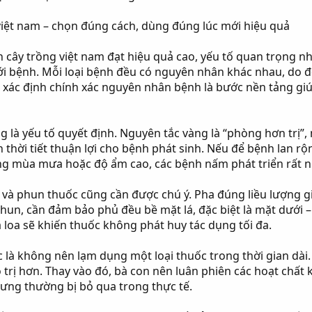
việt nam – chọn đúng cách, dùng đúng lúc mới hiệu quả
 cây trồng việt nam đạt hiệu quả cao, yếu tố quan trọng nh
i bệnh. Mỗi loại bệnh đều có nguyên nhân khác nhau, do đ
ệc xác định chính xác nguyên nhân bệnh là bước nền tảng giú
 là yếu tố quyết định. Nguyên tắc vàng là “phòng hơn trị”,
n thời tiết thuận lợi cho bệnh phát sinh. Nếu để bệnh lan rộ
rong mùa mưa hoặc độ ẩm cao, các bệnh nấm phát triển rất
a và phun thuốc cũng cần được chú ý. Pha đúng liều lượng 
phun, cần đảm bảo phủ đều bề mặt lá, đặc biệt là mặt dưới
loa sẽ khiến thuốc không phát huy tác dụng tối đa.
 là không nên lạm dụng một loại thuốc trong thời gian dài
rị hơn. Thay vào đó, bà con nên luân phiên các hoạt chất kh
ưng thường bị bỏ qua trong thực tế.