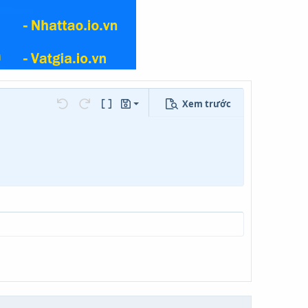
Xem trước
Lưu nháp
ọn…
Undo
Redo
Toggle BB code
Bản thảo
Xóa bản thảo