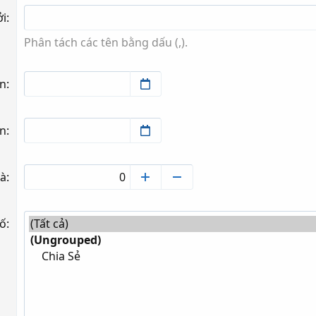
ởi
Phân tách các tên bằng dấu (,).
n
an
là
tố