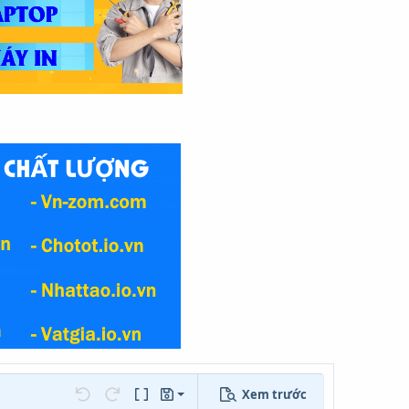
Xem trước
Lưu nháp
ọn…
Undo
Redo
Toggle BB code
Bản thảo