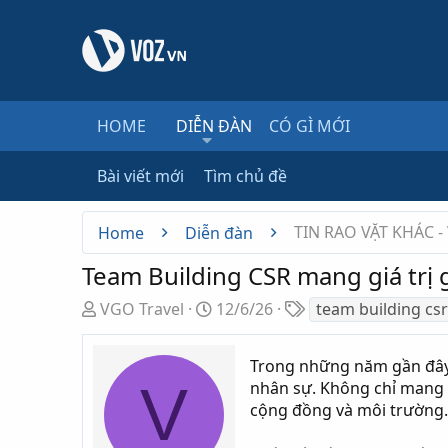
HOME
DIỄN ĐÀN
CÓ GÌ MỚI
Bài viết mới
Tìm chủ đề
TIN RAO VẶT KHÁC -
Home
Diễn đàn
Team Building CSR mang giá trị
T
N
T
VGO Travel
12/6/26
team building csr
h
g
ừ
r
à
k
Trong những năm gần đây,
e
y
h
V
nhân sự. Không chỉ mang đ
a
g
ó
cộng đồng và môi trường.
d
ử
a
s
i