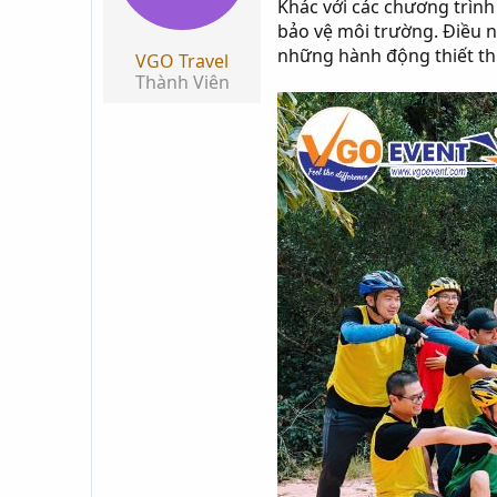
Khác với các chương trìn
t
bảo vệ môi trường. Điều n
a
những hành động thiết th
VGO Travel
r
Thành Viên
t
e
r