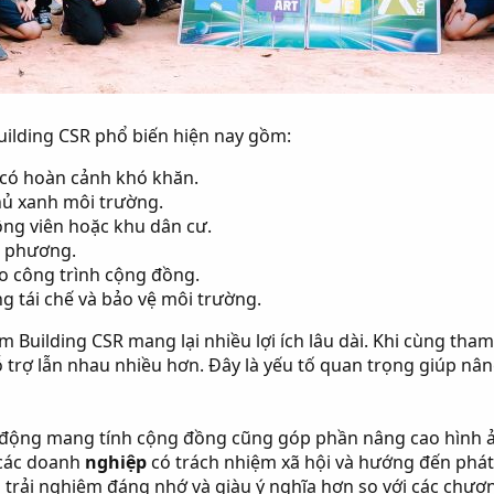
ilding CSR phổ biến hiện nay gồm:
 có hoàn cảnh khó khăn.
hủ xanh môi trường.
ông viên hoặc khu dân cư.
a phương.
o công trình cộng đồng.
g tái chế và bảo vệ môi trường.
m Building CSR mang lại nhiều lợi ích lâu dài. Khi cùng tha
hỗ trợ lẫn nhau nhiều hơn. Đây là yếu tố quan trọng giúp nâ
động mang tính cộng đồng cũng góp phần nâng cao hình ản
 các doanh
nghiệp
có trách nhiệm xã hội và hướng đến phát
 trải nghiệm đáng nhớ và giàu ý nghĩa hơn so với các chư