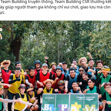
h Team Building truyền thống, Team Building CSR thường k
ày giúp người tham gia không chỉ vui chơi, giao lưu mà cò
ực.