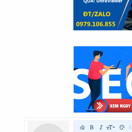
9
Xóa định dạng
Bold
In nghiêng
Kích thước
Màu c
Th