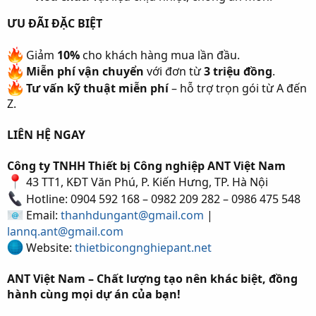
ƯU ĐÃI ĐẶC BIỆT
Giảm
10%
cho khách hàng mua lần đầu.
Miễn phí vận chuyển
với đơn từ
3 triệu đồng
.
Tư vấn kỹ thuật miễn phí
– hỗ trợ trọn gói từ A đến
Z.
LIÊN HỆ NGAY
Công ty TNHH Thiết bị Công nghiệp ANT Việt Nam
43 TT1, KĐT Văn Phú, P. Kiến Hưng, TP. Hà Nội
Hotline: 0904 592 168 – 0982 209 282 – 0986 475 548
Email:
thanhdungant@gmail.com
|
lannq.ant@gmail.com
Website:
thietbicongnghiepant.net
ANT Việt Nam – Chất lượng tạo nên khác biệt, đồng
hành cùng mọi dự án của bạn!