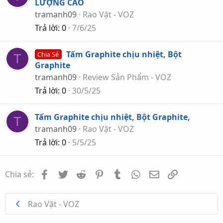
LƯỢNG CAO
tramanh09
Rao Vặt - VOZ
Trả lời
0
7/6/25
Tấm Graphite chịu nhiệt, Bột
Chia Sẻ
T
Graphite
tramanh09
Review Sản Phẩm - VOZ
Trả lời
0
30/5/25
Tấm Graphite chịu nhiệt, Bột Graphite,
T
tramanh09
Rao Vặt - VOZ
Trả lời
0
5/5/25
Facebook
Twitter
Reddit
Pinterest
Tumblr
WhatsApp
Email
Link
Chia sẻ:
Rao Vặt - VOZ