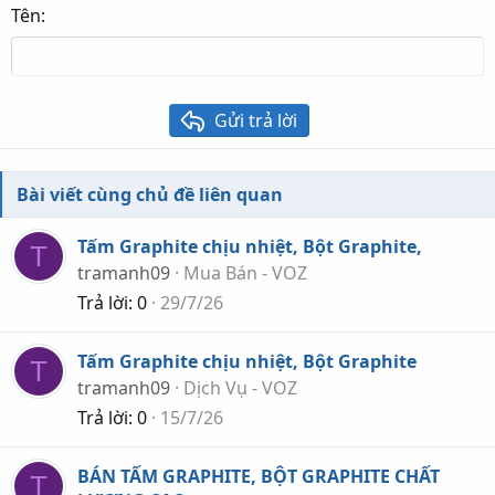
15
Georgia
Justify text
Tên
Heading 3
18
Tahoma
22
Times New Roman
26
Trebuchet MS
Gửi trả lời
Verdana
Bài viết cùng chủ đề liên quan
Tấm Graphite chịu nhiệt, Bột Graphite,
T
tramanh09
Mua Bán - VOZ
Trả lời
0
29/7/26
Tấm Graphite chịu nhiệt, Bột Graphite
T
tramanh09
Dịch Vụ - VOZ
Trả lời
0
15/7/26
BÁN TẤM GRAPHITE, BỘT GRAPHITE CHẤT
T