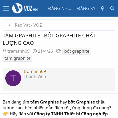
ĐĂNG NHẬP
ĐĂNG KÝ
Rao Vặt - VOZ
TẤM GRAPHITE , BỘT GRAPHITE CHẤT
LƯỢNG CAO
T
N
T
tramanh09
21/4/26
bột graphite
h
g
ừ
tấm graphite
r
à
k
e
y
h
tramanh09
a
g
ó
T
Thành Viên
d
ử
a
s
i
t
a
Bạn đang tìm
tấm Graphite
hay
bột Graphite
chất
r
lượng cao, bền nhiệt, dẫn điện tốt, ứng dụng đa dạng?
t
Hãy đến với
Công ty TNHH Thiết bị Công nghiệp
e