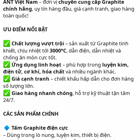
ANT Việt Nam
– đơn vị
chuyên cung cấp Graphite
r
chính hãng
, uy tín hàng đầu, giá cạnh tranh, giao hàng
toàn quốc!
ƯU ĐIỂM NỔI BẬT
Chất lượng vượt trội
– sản xuất từ Graphite tinh
khiết, chịu nhiệt tới
3000°C
, dẫn điện, dẫn nhiệt và
chống ăn mòn cực tốt.
Ứng dụng linh hoạt
– phù hợp trong
luyện kim,
điện tử, cơ khí, hóa chất
và nhiều ngành khác.
Giá cạnh tranh
– chiết khấu hấp dẫn cho đơn hàng
số lượng lớn.
Giao hàng nhanh chóng
, hỗ trợ kỹ thuật tận tâm
24/7.
CÁC SẢN PHẨM CHÍNH
Tấm Graphite điện cực
– Dùng trong lò nung, luyện kim, thiết bị điện.