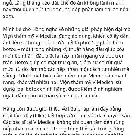
ngủ, căng thẳng kéo dài, chế độ ăn không lành mạnh
hay thói quen hút thuốc cũng góp phần làm da lão hóa
sớm.
Mình kể cho Hằng nghe về những giải pháp hiện đại mà
Viện thẩm mỹ V Medical đang áp dụng, khiến cô ấy dần
ánh lên sự hứng thú. Trước hết là phương pháp tiêm
botox – một trong những kỹ thuật hàng đầu giúp xóa
mờ nếp nhăn, đặc biệt là nếp nhăn ngang và dọc trên
trán. Botox giúp cơ mặt thư giãn, giảm sự co rút quá
mức, từ đó làm mờ các nếp nhăn một cách tự nhiên mà
vẫn giữ được nét biểu cảm mềm mại. Mình nhấn mạnh
rằng, khác với nhiều nơi, Viện thẩm mỹ V Medical sử
dụng loại botox chính hãng, được kiểm định nghiêm
ngặt, đảm bảo an toàn và hiệu quả lâu dài.
Hằng còn được giới thiệu về liệu pháp làm đầy bằng
chất làm đầy (filler) kết hợp với chăm sóc da chuyên sâu.
Các bác sĩ tại V Medical không chỉ quan tâm đến từng
nếp nhăn mà còn chú trọng tổng thể cấu trúc gương