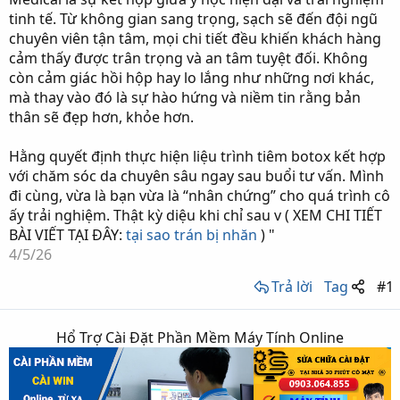
tinh tế. Từ không gian sang trọng, sạch sẽ đến đội ngũ
chuyên viên tận tâm, mọi chi tiết đều khiến khách hàng
cảm thấy được trân trọng và an tâm tuyệt đối. Không
còn cảm giác hồi hộp hay lo lắng như những nơi khác,
mà thay vào đó là sự hào hứng và niềm tin rằng bản
thân sẽ đẹp hơn, khỏe hơn.
Hằng quyết định thực hiện liệu trình tiêm botox kết hợp
với chăm sóc da chuyên sâu ngay sau buổi tư vấn. Mình
đi cùng, vừa là bạn vừa là “nhân chứng” cho quá trình cô
ấy trải nghiệm. Thật kỳ diệu khi chỉ sau v ( XEM CHI TIẾT
BÀI VIẾT TẠI ĐÂY:
tại sao trán bị nhăn
) "
4/5/26
Trả lời
Tag
#1
Hổ Trợ Cài Đặt Phần Mềm Máy Tính Online