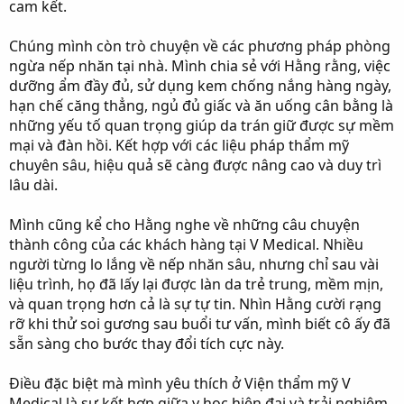
cam kết.
Chúng mình còn trò chuyện về các phương pháp phòng
ngừa nếp nhăn tại nhà. Mình chia sẻ với Hằng rằng, việc
dưỡng ẩm đầy đủ, sử dụng kem chống nắng hàng ngày,
hạn chế căng thẳng, ngủ đủ giấc và ăn uống cân bằng là
những yếu tố quan trọng giúp da trán giữ được sự mềm
mại và đàn hồi. Kết hợp với các liệu pháp thẩm mỹ
chuyên sâu, hiệu quả sẽ càng được nâng cao và duy trì
lâu dài.
Mình cũng kể cho Hằng nghe về những câu chuyện
thành công của các khách hàng tại V Medical. Nhiều
người từng lo lắng về nếp nhăn sâu, nhưng chỉ sau vài
liệu trình, họ đã lấy lại được làn da trẻ trung, mềm mịn,
và quan trọng hơn cả là sự tự tin. Nhìn Hằng cười rạng
rỡ khi thử soi gương sau buổi tư vấn, mình biết cô ấy đã
sẵn sàng cho bước thay đổi tích cực này.
Điều đặc biệt mà mình yêu thích ở Viện thẩm mỹ V
Medical là sự kết hợp giữa y học hiện đại và trải nghiệm