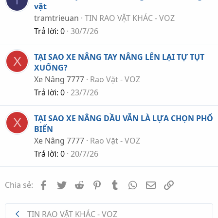
vặt
tramtrieuan
TIN RAO VẶT KHÁC - VOZ
Trả lời
0
30/7/26
TẠI SAO XE NÂNG TAY NÂNG LÊN LẠI TỰ TỤT
X
XUỐNG?
Xe Nâng 7777
Rao Vặt - VOZ
Trả lời
0
23/7/26
TẠI SAO XE NÂNG DẦU VẪN LÀ LỰA CHỌN PHỔ
X
BIẾN
Xe Nâng 7777
Rao Vặt - VOZ
Trả lời
0
20/7/26
Facebook
Twitter
Reddit
Pinterest
Tumblr
WhatsApp
Email
Link
Chia sẻ:
TIN RAO VẶT KHÁC - VOZ