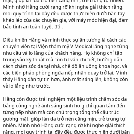
mặt, giúp làn da trở nên căng mịn, trẻ trung tự nhiên.
Mình nhớ Hằng cười rạng rỡ khi nghe giải thích rằng,
mọi quy trình tại đây đều được thực hiện dưới bàn tay
khéo léo của các chuyên gia, với máy móc hiện đại, đảm
bảo tính an toàn tuyệt đối.
Điều khiến Hằng và mình thực sự ấn tượng là cách các
chuyên viên tại Viện thẩm mỹ V Medical lắng nghe từng
nhu cầu và lo lắng của khách hàng. Họ không chỉ tập
trung vào kỹ thuật mà còn tư vấn chi tiết, hướng dẫn
cách chăm sóc da tại nhà, chế độ ăn uống khoa học, và
các biện pháp phòng ngừa nếp nhăn quay trở lại. Mình
thấy Hằng dần tự tin hơn, ánh mắt sáng lên, không còn
vẻ lo lắng như trước.
Hằng còn được trải nghiệm một liệu trình chăm sóc da
bằng công nghệ ánh sáng sinh họ g chỉ quan tâm đến
từng nếp nhăn mà còn chú trọng tổng thể cấu trúc
gương mặt, giúp làn da trở nên căng mịn, trẻ trung tự
nhiên. Mình nhớ Hằng cười rạng rỡ khi nghe giải thích
rằng, mọi quy trình tại đây đều được thực hiện dưới bàn