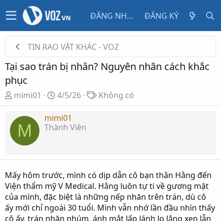
ĐĂNG NHẬP
ĐĂNG KÝ
TIN RAO VẶT KHÁC - VOZ
Tại sao trán bị nhăn? Nguyên nhân cách khắc
phục
T
N
T
mimi01
4/5/26
Không có
h
g
ừ
r
à
k
mimi01
M
Thành Viên
e
y
h
a
g
ó
d
ử
a
s
i
t
Mấy hôm trước, mình có dịp dẫn cô bạn thân Hằng đến
a
Viện thẩm mỹ V Medical. Hằng luôn tự ti về gương mặt
r
của mình, đặc biệt là những nếp nhăn trên trán, dù cô
t
ấy mới chỉ ngoài 30 tuổi. Mình vẫn nhớ lần đầu nhìn thấy
e
cô ấy, trán nhăn nhúm, ánh mắt lấp lánh lo lắng xen lẫn