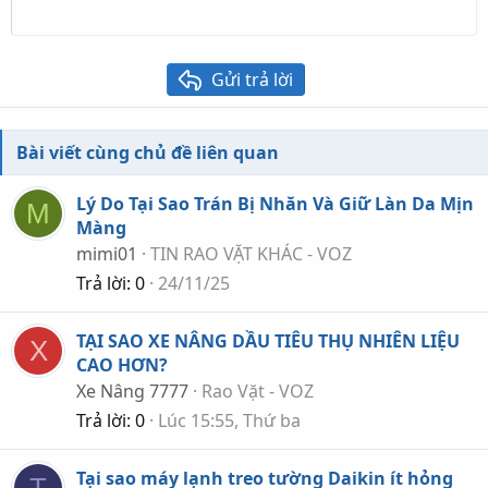
18
Tahoma
22
Times New Roman
26
Trebuchet MS
Gửi trả lời
Verdana
Bài viết cùng chủ đề liên quan
Lý Do Tại Sao Trán Bị Nhăn Và Giữ Làn Da Mịn
M
Màng
mimi01
TIN RAO VẶT KHÁC - VOZ
Trả lời
0
24/11/25
TẠI SAO XE NÂNG DẦU TIÊU THỤ NHIÊN LIỆU
X
CAO HƠN?
Xe Nâng 7777
Rao Vặt - VOZ
Trả lời
0
Lúc 15:55, Thứ ba
Tại sao máy lạnh treo tường Daikin ít hỏng
T