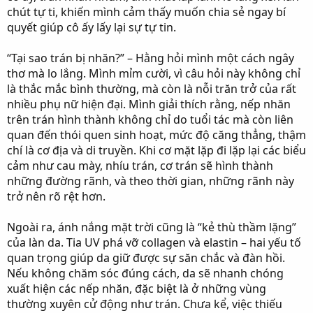
r
chút tự ti, khiến mình cảm thấy muốn chia sẻ ngay bí
quyết giúp cô ấy lấy lại sự tự tin.
“Tại sao trán bị nhăn?” – Hằng hỏi mình một cách ngây
thơ mà lo lắng. Mình mỉm cười, vì câu hỏi này không chỉ
là thắc mắc bình thường, mà còn là nỗi trăn trở của rất
nhiều phụ nữ hiện đại. Mình giải thích rằng, nếp nhăn
trên trán hình thành không chỉ do tuổi tác mà còn liên
quan đến thói quen sinh hoạt, mức độ căng thẳng, thậm
chí là cơ địa và di truyền. Khi cơ mặt lặp đi lặp lại các biểu
cảm như cau mày, nhíu trán, cơ trán sẽ hình thành
những đường rãnh, và theo thời gian, những rãnh này
trở nên rõ rệt hơn.
Ngoài ra, ánh nắng mặt trời cũng là “kẻ thù thầm lặng”
của làn da. Tia UV phá vỡ collagen và elastin – hai yếu tố
quan trọng giúp da giữ được sự săn chắc và đàn hồi.
Nếu không chăm sóc đúng cách, da sẽ nhanh chóng
xuất hiện các nếp nhăn, đặc biệt là ở những vùng
thường xuyên cử động như trán. Chưa kể, việc thiếu