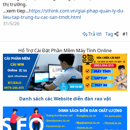
thị trường.
...xem tiep...
https://sthink.com.vn/giai-phap-quan-ly-du-
lieu-tap-trung-tu-cac-san-tmdt.html
31/5/26
Trả lời
Tag
#1
Hổ Trợ Cài Đặt Phần Mềm Máy Tính Online
Danh sách các Website diễn đàn rao vặt