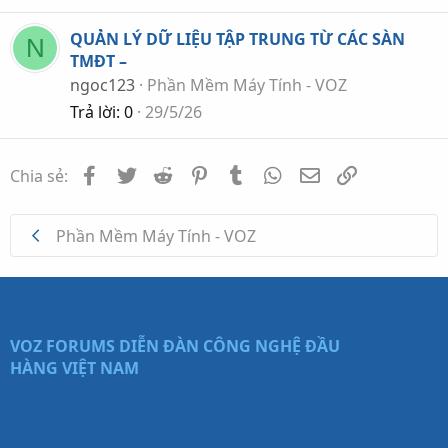
QUẢN LÝ DỮ LIỆU TẬP TRUNG TỪ CÁC SÀN
N
TMĐT –
ngoc123
Phần Mềm Máy Tính - VOZ
Trả lời
0
29/5/26
Facebook
Twitter
Reddit
Pinterest
Tumblr
WhatsApp
Email
Link
Chia sẻ:
Phần Mềm Máy Tính - VOZ
VOZ FORUMS
DIỄN ĐÀN CÔNG NGHỆ ĐẦU
HÀNG VIỆT NAM