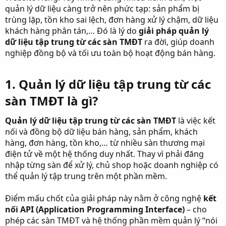
r
quản lý dữ liệu càng trở nên phức tạp: sản phẩm bị
trùng lặp, tồn kho sai lệch, đơn hàng xử lý chậm, dữ liệu
khách hàng phân tán,… Đó là lý do
giải pháp quản lý
dữ liệu tập trung từ các sàn TMĐT
ra đời, giúp doanh
nghiệp đồng bộ và tối ưu toàn bộ hoạt động bán hàng.
1. Quản lý dữ liệu tập trung từ các
sàn TMĐT là gì?​
Quản lý dữ liệu tập trung từ các sàn TMĐT
là việc kết
nối và đồng bộ dữ liệu bán hàng, sản phẩm, khách
hàng, đơn hàng, tồn kho,… từ nhiều sàn thương mại
điện tử về một hệ thống duy nhất. Thay vì phải đăng
nhập từng sàn để xử lý, chủ shop hoặc doanh nghiệp có
thể quản lý tập trung trên một phần mềm.
Điểm mấu chốt của giải pháp này nằm ở công nghệ
kết
nối API (Application Programming Interface)
– cho
phép các sàn TMĐT và hệ thống phần mềm quản lý “nói