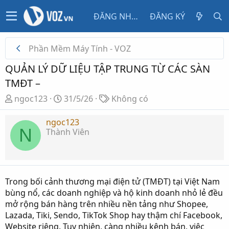
ĐĂNG NHẬP
ĐĂNG KÝ
Phần Mềm Máy Tính - VOZ
QUẢN LÝ DỮ LIỆU TẬP TRUNG TỪ CÁC SÀN
TMĐT –
T
N
T
ngoc123
31/5/26
Không có
h
g
ừ
r
à
k
ngoc123
N
Thành Viên
e
y
h
a
g
ó
d
ử
a
s
i
t
Trong bối cảnh thương mại điện tử (TMĐT) tại Việt Nam
a
bùng nổ, các doanh nghiệp và hộ kinh doanh nhỏ lẻ đều
r
mở rộng bán hàng trên nhiều nền tảng như Shopee,
t
Lazada, Tiki, Sendo, TikTok Shop hay thậm chí Facebook,
e
Website riêng. Tuy nhiên, càng nhiều kênh bán, việc