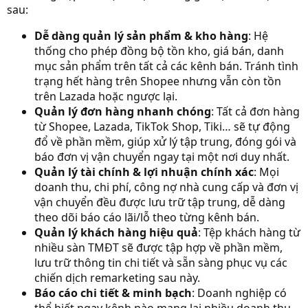
sau:
Dễ dàng quản lý sản phẩm & kho hàng
: Hệ
thống cho phép đồng bộ tồn kho, giá bán, danh
mục sản phẩm trên tất cả các kênh bán. Tránh tình
trạng hết hàng trên Shopee nhưng vẫn còn tồn
trên Lazada hoặc ngược lại.
Quản lý đơn hàng nhanh chóng
: Tất cả đơn hàng
từ Shopee, Lazada, TikTok Shop, Tiki… sẽ tự động
đổ về phần mềm, giúp xử lý tập trung, đóng gói và
báo đơn vị vận chuyển ngay tại một nơi duy nhất.
Quản lý tài chính & lợi nhuận chính xác
: Mọi
doanh thu, chi phí, công nợ nhà cung cấp và đơn vị
vận chuyển đều được lưu trữ tập trung, dễ dàng
theo dõi báo cáo lãi/lỗ theo từng kênh bán.
Quản lý khách hàng hiệu quả
: Tệp khách hàng từ
nhiều sàn TMĐT sẽ được tập hợp về phần mềm,
lưu trữ thông tin chi tiết và sẵn sàng phục vụ các
chiến dịch remarketing sau này.
Báo cáo chi tiết & minh bạch
: Doanh nghiệp có