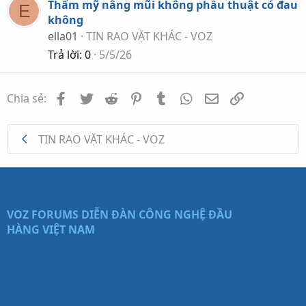
Thẩm mỹ nâng mũi không phẫu thuật có đau
E
không
ella01
TIN RAO VẶT KHÁC - VOZ
Trả lời
0
5/5/26
Facebook
Twitter
Reddit
Pinterest
Tumblr
WhatsApp
Email
Link
Chia sẻ:
TIN RAO VẶT KHÁC - VOZ
VOZ FORUMS
DIỄN ĐÀN CÔNG NGHỆ ĐẦU
HÀNG VIỆT NAM