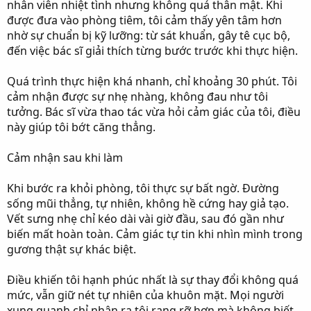
nhân viên nhiệt tình nhưng không quá thân mật. Khi
được đưa vào phòng tiêm, tôi cảm thấy yên tâm hơn
nhờ sự chuẩn bị kỹ lưỡng: từ sát khuẩn, gây tê cục bộ,
đến việc bác sĩ giải thích từng bước trước khi thực hiện.
Quá trình thực hiện khá nhanh, chỉ khoảng 30 phút. Tôi
cảm nhận được sự nhẹ nhàng, không đau như tôi
tưởng. Bác sĩ vừa thao tác vừa hỏi cảm giác của tôi, điều
này giúp tôi bớt căng thẳng.
Cảm nhận sau khi làm
Khi bước ra khỏi phòng, tôi thực sự bất ngờ. Đường
sống mũi thẳng, tự nhiên, không hề cứng hay giả tạo.
Vết sưng nhẹ chỉ kéo dài vài giờ đầu, sau đó gần như
biến mất hoàn toàn. Cảm giác tự tin khi nhìn mình trong
gương thật sự khác biệt.
Điều khiến tôi hạnh phúc nhất là sự thay đổi không quá
mức, vẫn giữ nét tự nhiên của khuôn mặt. Mọi người
xung quanh chỉ nhận ra tôi rạng rỡ hơn mà không biết