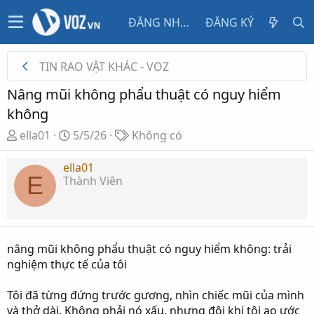
ĐĂNG NHẬP
ĐĂNG KÝ
TIN RAO VẶT KHÁC - VOZ
Nâng mũi không phẩu thuật có nguy hiểm
không
T
N
T
ella01
5/5/26
Không có
h
g
ừ
r
à
k
ella01
E
Thành Viên
e
y
h
a
g
ó
d
ử
a
s
i
t
nâng mũi không phẩu thuật có nguy hiểm không: trải
a
nghiệm thực tế của tôi
r
t
Tôi đã từng đứng trước gương, nhìn chiếc mũi của mình
e
và thở dài. Không phải nó xấu, nhưng đôi khi tôi ao ước