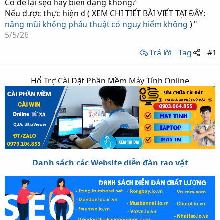
Có để lại sẹo hay biến dạng không?
Nếu được thực hiện đ ( XEM CHI TIẾT BÀI VIẾT TẠI ĐÂY:
nâng mũi không phẩu thuật có nguy hiểm không
) "
5/5/26
Trả lời
Tag
#1
Hổ Trợ Cài Đặt Phần Mềm Máy Tính Online
Danh sách các Website diễn đàn rao vặt