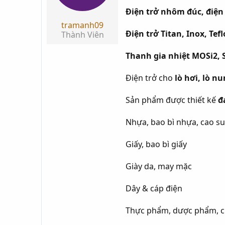
t
Điện trở nhôm đúc, điện 
a
tramanh09
r
Điện trở Titan, Inox, Tef
Thành Viên
t
e
Thanh gia nhiệt MOSi2, 
r
Điện trở cho
lò hơi, lò n
Sản phẩm được thiết kế
đ
Nhựa, bao bì nhựa, cao su
Giấy, bao bì giấy
Giày da, may mặc
Dây & cáp điện
Thực phẩm, dược phẩm, ch