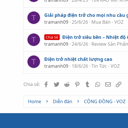
Giải pháp điện trở cho mọi nhu cầu g
T
tramanh09
25/6/26
Mua Bán - VOZ
Điện trở siêu bền – Nhiệt độ
Chia Sẻ
T
tramanh09
24/6/26
Review Sản Phẩm
Điện trở nhiệt chất lượng cao
T
tramanh09
18/6/26
Tin Tức - VOZ
Facebook
Twitter
Reddit
Pinterest
Tumblr
WhatsApp
Email
Li
Chia sẻ:
Home
Diễn đàn
CỘNG ĐỒNG - VOZ