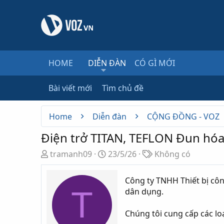
HOME
DIỄN ĐÀN
CÓ GÌ MỚI
Bài viết mới
Tìm chủ đề
Home
Diễn đàn
CỘNG ĐỒNG - VOZ
Điện trở TITAN, TEFLON Đun hóa
T
N
T
tramanh09
23/5/26
Không có
h
g
ừ
r
à
k
Công ty TNHH Thiết bị cô
e
y
h
T
dân dụng.
a
g
ó
d
ử
a
Chúng tôi cung cấp các loạ
s
i