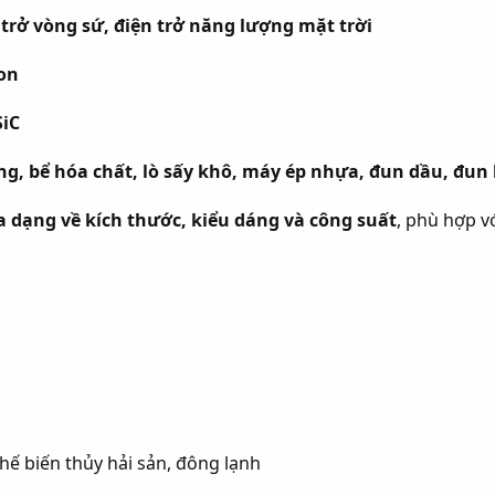
trở vòng sứ, điện trở năng lượng mặt trời
lon
SiC
ung, bể hóa chất, lò sấy khô, máy ép nhựa, đun dầu, đu
a dạng về kích thước, kiểu dáng và công suất
, phù hợp v
ế biến thủy hải sản, đông lạnh