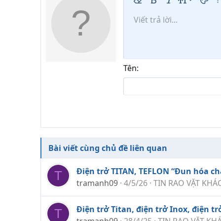
9
Xóa định dạng
Bold
In nghiêng
Kích thước
Màu c
Th
10
Viết trả lời...
Arial
Phông chữ
Insert horizontal line
Spoiler
Gạch ngang
Mã
Gạch chân
Inline code
Inline s
12
Book Antiqua
15
Courier New
18
Georgia
Tên
22
Tahoma
26
Times New Roman
Trebuchet MS
Verdana
Bài viết cùng chủ đề liên quan
Điện trở TITAN, TEFLON “Đun hóa ch
T
tramanh09
4/5/26
TIN RAO VẶT KHÁC
Điện trở Titan, điện trở Inox, điện tr
T
tramanh09
28/4/25
TIN RAO VẶT KHÁ