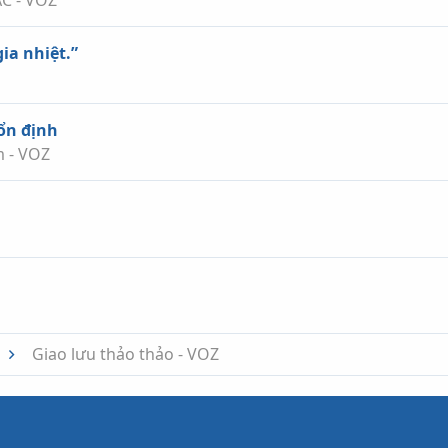
ia nhiệt.”
 ổn định
 - VOZ
nk
Giao lưu thảo thảo - VOZ