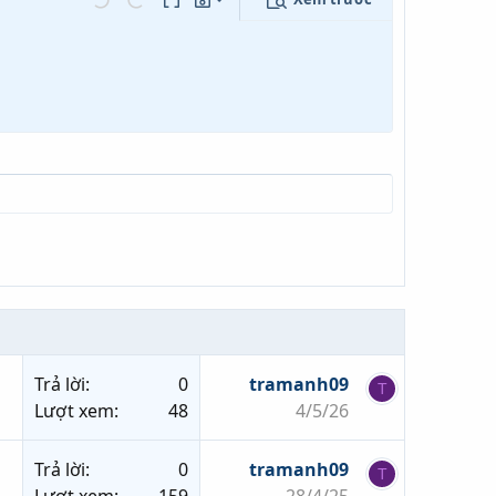
Lưu nháp
ọn…
Undo
Redo
Toggle BB code
Bản thảo
Xóa bản thảo
Trả lời
0
tramanh09
T
Lượt xem
48
4/5/26
Trả lời
0
tramanh09
T
Lượt xem
159
28/4/25