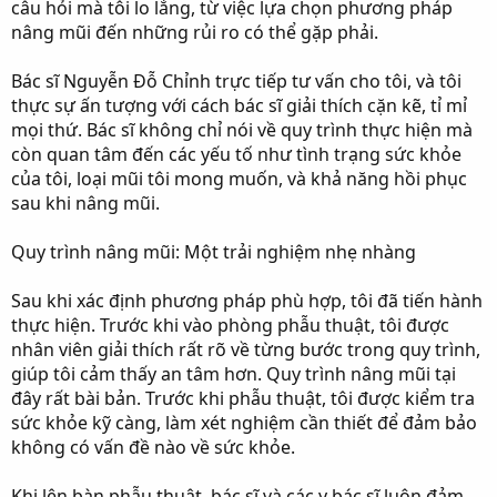
câu hỏi mà tôi lo lắng, từ việc lựa chọn phương pháp
nâng mũi đến những rủi ro có thể gặp phải.
Bác sĩ Nguyễn Đỗ Chỉnh trực tiếp tư vấn cho tôi, và tôi
thực sự ấn tượng với cách bác sĩ giải thích cặn kẽ, tỉ mỉ
mọi thứ. Bác sĩ không chỉ nói về quy trình thực hiện mà
còn quan tâm đến các yếu tố như tình trạng sức khỏe
của tôi, loại mũi tôi mong muốn, và khả năng hồi phục
sau khi nâng mũi.
Quy trình nâng mũi: Một trải nghiệm nhẹ nhàng
Sau khi xác định phương pháp phù hợp, tôi đã tiến hành
thực hiện. Trước khi vào phòng phẫu thuật, tôi được
nhân viên giải thích rất rõ về từng bước trong quy trình,
giúp tôi cảm thấy an tâm hơn. Quy trình nâng mũi tại
đây rất bài bản. Trước khi phẫu thuật, tôi được kiểm tra
sức khỏe kỹ càng, làm xét nghiệm cần thiết để đảm bảo
không có vấn đề nào về sức khỏe.
Khi lên bàn phẫu thuật, bác sĩ và các y bác sĩ luôn đảm