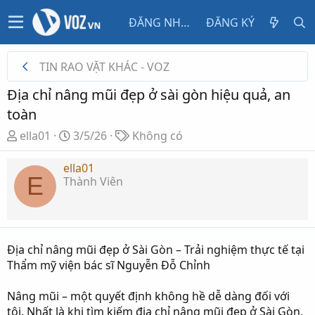
ĐĂNG NHẬP
ĐĂNG KÝ
TIN RAO VẶT KHÁC - VOZ
Địa chỉ nâng mũi đẹp ở sài gòn hiệu quả, an
toàn
T
N
T
ella01
3/5/26
Không có
h
g
ừ
r
à
k
ella01
E
Thành Viên
e
y
h
a
g
ó
d
ử
a
s
i
t
Địa chỉ nâng mũi đẹp ở Sài Gòn – Trải nghiệm thực tế tại
a
Thẩm mỹ viện bác sĩ Nguyễn Đỗ Chỉnh
r
t
Nâng mũi – một quyết định không hề dễ dàng đối với
e
tôi. Nhất là khi tìm kiếm địa chỉ nâng mũi đẹp ở Sài Gòn,