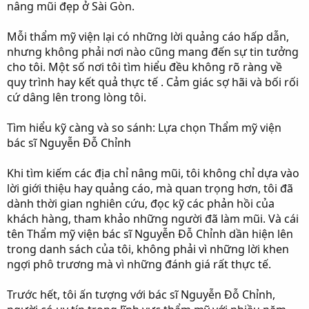
nâng mũi đẹp ở Sài Gòn.
Mỗi thẩm mỹ viện lại có những lời quảng cáo hấp dẫn,
nhưng không phải nơi nào cũng mang đến sự tin tưởng
cho tôi. Một số nơi tôi tìm hiểu đều không rõ ràng về
quy trình hay kết quả thực tế . Cảm giác sợ hãi và bối rối
cứ dâng lên trong lòng tôi.
Tìm hiểu kỹ càng và so sánh: Lựa chọn Thẩm mỹ viện
bác sĩ Nguyễn Đỗ Chỉnh
Khi tìm kiếm các địa chỉ nâng mũi, tôi không chỉ dựa vào
lời giới thiệu hay quảng cáo, mà quan trọng hơn, tôi đã
dành thời gian nghiên cứu, đọc kỹ các phản hồi của
khách hàng, tham khảo những người đã làm mũi. Và cái
tên Thẩm mỹ viện bác sĩ Nguyễn Đỗ Chỉnh dần hiện lên
trong danh sách của tôi, không phải vì những lời khen
ngợi phô trương mà vì những đánh giá rất thực tế.
Trước hết, tôi ấn tượng với bác sĩ Nguyễn Đỗ Chỉnh,