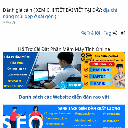
Đánh giá cá n ( XEM CHI TIẾT BÀI VIẾT TẠI ĐÂY:
địa chỉ
nâng mũi đẹp ở sài gòn
) "
3/5/26
Trả lời
Tag
#1
Hổ Trợ Cài Đặt Phần Mềm Máy Tính Online
Danh sách các Website diễn đàn rao vặt