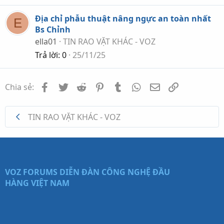
Địa chỉ phẫu thuật nâng ngực an toàn nhất
E
Bs Chỉnh
ella01
TIN RAO VẶT KHÁC - VOZ
Trả lời
0
25/11/25
Facebook
Twitter
Reddit
Pinterest
Tumblr
WhatsApp
Email
Link
Chia sẻ:
TIN RAO VẶT KHÁC - VOZ
VOZ FORUMS
DIỄN ĐÀN CÔNG NGHỆ ĐẦU
HÀNG VIỆT NAM