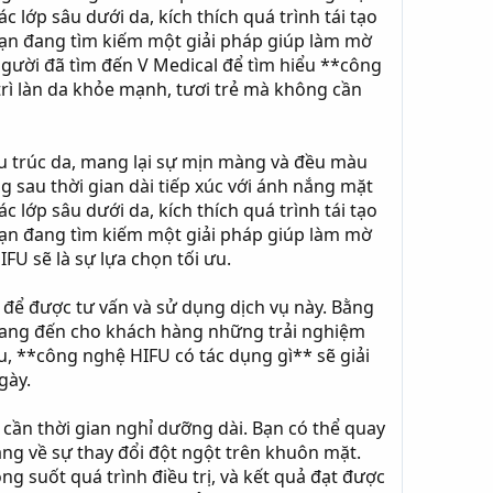
 lớp sâu dưới da, kích thích quá trình tái tạo
bạn đang tìm kiếm một giải pháp giúp làm mờ
 người đã tìm đến V Medical để tìm hiểu **công
rì làn da khỏe mạnh, tươi trẻ mà không cần
ấu trúc da, mang lại sự mịn màng và đều màu
 sau thời gian dài tiếp xúc với ánh nắng mặt
 lớp sâu dưới da, kích thích quá trình tái tạo
bạn đang tìm kiếm một giải pháp giúp làm mờ
U sẽ là sự lựa chọn tối ưu.
 để được tư vấn và sử dụng dịch vụ này. Bằng
 mang đến cho khách hàng những trải nghiệm
, **công nghệ HIFU có tác dụng gì** sẽ giải
gày.
 cần thời gian nghỉ dưỡng dài. Bạn có thể quay
lắng về sự thay đổi đột ngột trên khuôn mặt.
ng suốt quá trình điều trị, và kết quả đạt được