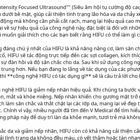
-Intensity Focused Ultrasound"" (Siêu âm hội tụ cường độ 
a dưới bề mặt, giúp cải thiện tình trạng lão hóa và da chả
động mà không cần phải cắt rạch, mang lại hiệu quả cao mà
i về sự hiệu quả của công nghệ này, đặc biệt là đối với nh
ôi muốn giải thích cho các bạn biết rằng HIFU có thể làm gì 
đáng chú ý nhất của HIFU là khả năng nâng cơ, làm săn chắc
ổ, HIFU sẽ tác động trực tiếp đến các sợi collagen, kích thí
ì sự đàn hồi và độ săn chắc cho da. Sau khi sử dụng công 
ẻ trung hơn. Nếu bạn đang lo lắng về tác dụng của các ph
 thì **công nghệ HIFU có tác dụng gì** sẽ là câu trả lời cho
 nghệ HIFU là giảm nếp nhăn hiệu quả. Khi chúng ta bước v
trán, mắt và khóe miệng. Nếp nhăn khiến cho gương mặt trở 
 làm săn chắc và thắt chặt lại các lớp da, mang lại vẻ đẹp
. Chính vì vậy, nhiều người đã tìm đến V Medical để tìm hi
ng pháp này để duy trì làn da khỏe mạnh, tươi trẻ mà không
ắc da và giảm nếp nhăn, HIFU còn có khả năng cải thiện c
i tình trạng da không đều màu, có vết thâm hoặc tàn nhang