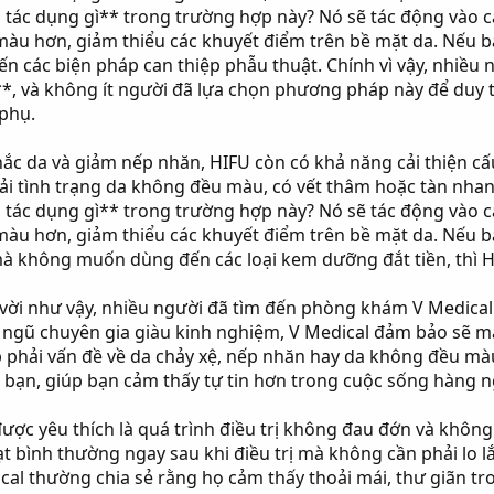
tác dụng gì** trong trường hợp này? Nó sẽ tác động vào các
 màu hơn, giảm thiểu các khuyết điểm trên bề mặt da. Nếu 
ến các biện pháp can thiệp phẫu thuật. Chính vì vậy, nhiều
*, và không ít người đã lựa chọn phương pháp này để duy t
 phụ.
ắc da và giảm nếp nhăn, HIFU còn có khả năng cải thiện c
i tình trạng da không đều màu, có vết thâm hoặc tàn nhang
tác dụng gì** trong trường hợp này? Nó sẽ tác động vào các
 màu hơn, giảm thiểu các khuyết điểm trên bề mặt da. Nếu 
à không muốn dùng đến các loại kem dưỡng đắt tiền, thì HIF
vời như vậy, nhiều người đã tìm đến phòng khám V Medical
ội ngũ chuyên gia giàu kinh nghiệm, V Medical đảm bảo sẽ
 phải vấn đề về da chảy xệ, nếp nhăn hay da không đều màu
 bạn, giúp bạn cảm thấy tự tin hơn trong cuộc sống hàng n
được yêu thích là quá trình điều trị không đau đớn và không
ạt bình thường ngay sau khi điều trị mà không cần phải lo 
al thường chia sẻ rằng họ cảm thấy thoải mái, thư giãn tro