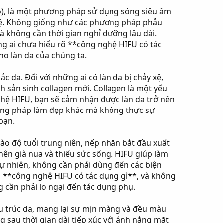
cao), là một phương pháp sử dụng sóng siêu âm
y xệ. Không giống như các phương pháp phẫu
 không cần thời gian nghỉ dưỡng lâu dài.
ững ai chưa hiểu rõ **công nghệ HIFU có tác
cho làn da của chúng ta.
 da. Đối với những ai có làn da bị chảy xệ,
ch sản sinh collagen mới. Collagen là một yếu
nghệ HIFU, bạn sẽ cảm nhận được làn da trở nên
ương pháp làm đẹp khác mà không thực sự
 bạn.
ào độ tuổi trung niên, nếp nhăn bắt đầu xuất
nên già nua và thiếu sức sống. HIFU giúp làm
 tự nhiên, không cần phải dùng đến các biện
ểu **công nghệ HIFU có tác dụng gì**, và không
 cần phải lo ngại đến tác dụng phụ.
ấu trúc da, mang lại sự mịn màng và đều màu
 sau thời gian dài tiếp xúc với ánh nắng mặt