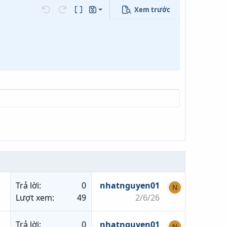
Xem trước
Lưu nháp
ọn…
Undo
Redo
Toggle BB code
Bản thảo
Xóa bản thảo
Trả lời
0
nhatnguyen01
N
Lượt xem
49
2/6/26
Trả lời
0
nhatnguyen01
N