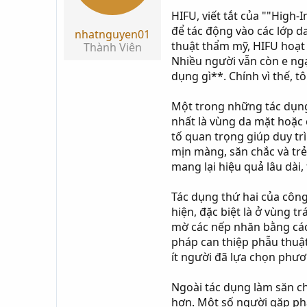
t
HIFU, viết tắt của ""High
a
để tác động vào các lớp d
nhatnguyen01
r
thuật thẩm mỹ, HIFU hoạt 
Thành Viên
t
Nhiều người vẫn còn e ngạ
e
dụng gì**. Chính vì thế, t
r
Một trong những tác dụng 
nhất là vùng da mặt hoặc c
tố quan trọng giúp duy tr
mịn màng, săn chắc và tr
mang lại hiệu quả lâu dài,
Tác dụng thứ hai của công
hiện, đặc biệt là ở vùng 
mờ các nếp nhăn bằng cách
pháp can thiệp phẫu thuật
ít người đã lựa chọn phươ
Ngoài tác dụng làm săn ch
hơn. Một số người gặp phả