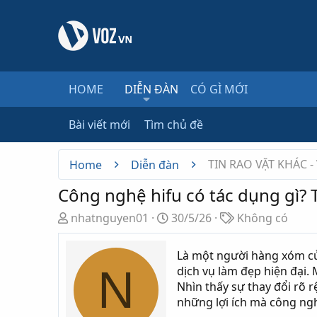
HOME
DIỄN ĐÀN
CÓ GÌ MỚI
Bài viết mới
Tìm chủ đề
TIN RAO VẶT KHÁC -
Home
Diễn đàn
Công nghệ hifu có tác dụng gì? 
T
N
T
nhatnguyen01
30/5/26
Không có
h
g
ừ
r
à
k
Là một người hàng xóm củ
e
y
h
N
dịch vụ làm đẹp hiện đại
a
g
ó
Nhìn thấy sự thay đổi rõ 
d
ử
a
những lợi ích mà công ngh
s
i