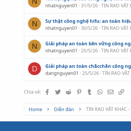
N
nhatnguyen01
31/5/26
TIN RAO VẶT 
Sự thật công nghệ hifu: an toàn hiệ
N
nhatnguyen01
30/5/26
TIN RAO VẶT 
Giải pháp an toàn bền vững công ng
N
nhatnguyen01
25/5/26
TIN RAO VẶT 
Giải pháp an toàn chắcchắn công ng
D
dangnguyen01
25/5/26
TIN RAO VẶT
Facebook
Twitter
Reddit
Pinterest
Tumblr
WhatsApp
Email
Li
Chia sẻ:
TIN RAO VẶT KHÁC -
Home
Diễn đàn