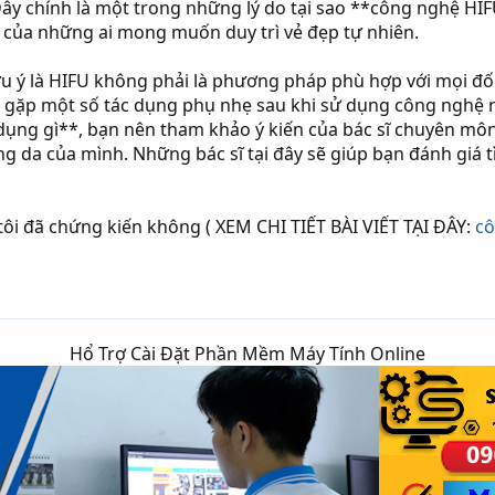
ây chính là một trong những lý do tại sao **công nghệ HIFU
của những ai mong muốn duy trì vẻ đẹp tự nhiên.
lưu ý là HIFU không phải là phương pháp phù hợp với mọi đ
gặp một số tác dụng phụ nhẹ sau khi sử dụng công nghệ này
dụng gì**, bạn nên tham khảo ý kiến của bác sĩ chuyên môn
ng da của mình. Những bác sĩ tại đây sẽ giúp bạn đánh giá t
 tôi đã chứng kiến không ( XEM CHI TIẾT BÀI VIẾT TẠI ĐÂY:
cô
Hổ Trợ Cài Đặt Phần Mềm Máy Tính Online