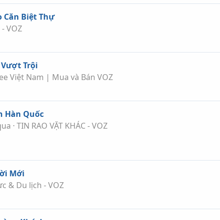
o Căn Biệt Thự
 - VOZ
 Vượt Trội
ee Việt Nam | Mua và Bán VOZ
nh Hàn Quốc
qua
TIN RAO VẶT KHÁC - VOZ
ời Mới
c & Du lịch - VOZ