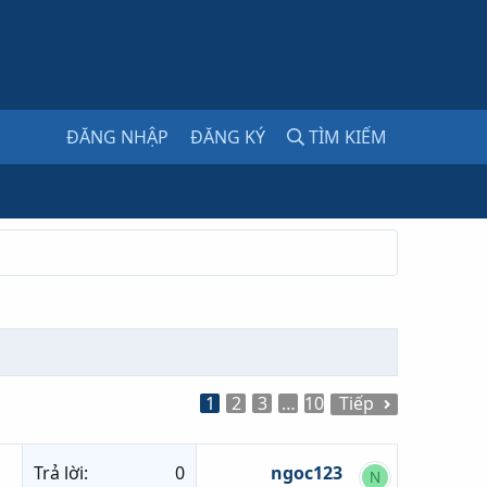
ĐĂNG NHẬP
ĐĂNG KÝ
TÌM KIẾM
1
2
3
…
10
Tiếp
Trả lời
0
ngoc123
N