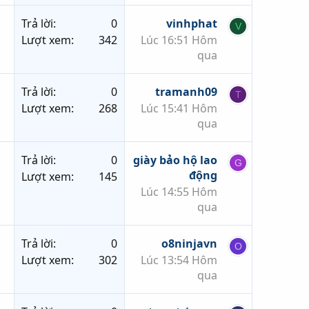
Trả lời
0
vinhphat
V
Lượt xem
342
Lúc 16:51 Hôm
qua
Trả lời
0
tramanh09
T
Lượt xem
268
Lúc 15:41 Hôm
qua
Trả lời
0
giày bảo hộ lao
G
động
Lượt xem
145
Lúc 14:55 Hôm
qua
Trả lời
0
o8ninjavn
O
Lượt xem
302
Lúc 13:54 Hôm
qua