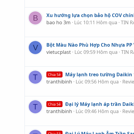
Xu hướng lựa chọn bảo hộ COV chí
B
bao ho 3m
Lúc 10:11 Hôm qua
TIN R
Bột Màu Nào Phù Hợp Cho Nhựa PP 
V
vietucplast
Lúc 09:59 Hôm qua
TIN R
Máy lạnh treo tường Daiki
Chia Sẻ
T
tranthibinh
Lúc 09:56 Hôm qua
Revi
Đại lý Máy lạnh áp trần Daiki
Chia Sẻ
T
tranthibinh
Lúc 09:46 Hôm qua
Revi
Đại Lý Máy Lạnh Âm Trần Sa
Chia Sẻ