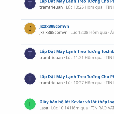
Lắp Đặt Máy Lạnh Treo Tường Cho 
T
tramtrieuan
Lúc 13:26 Hôm qua
TIN
Jxzlx888comvn
J
jxzlx888comvn
Lúc 12:08 Hôm qua
Ẩ
Lắp Đặt Máy Lạnh Treo Tường Toshi
T
tramtrieuan
Lúc 11:21 Hôm qua
TIN
Lắp Đặt Máy Lạnh Treo Tường Cho 
T
tramtrieuan
Lúc 10:27 Hôm qua
TIN
Giày bảo hộ lót Kevlar và lót thép lo
L
Lasa
Lúc 10:14 Hôm qua
TIN RAO VẶ