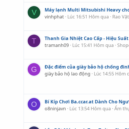
Máy lạnh Multi Mitsubishi Heavy ch
V
vinhphat
Lúc 16:51 Hôm qua
Rao Vặt
Thanh Gia Nhiệt Cao Cấp - Hiệu Suất
T
tramanh09
Lúc 15:41 Hôm qua
Shop
Đặc điểm của giày bảo hộ chống đi
G
giày bảo hộ lao động
Lúc 14:55 Hôm 
Bí Kíp Chơi Ba.ccar.at Dành Cho Ngư
O
o8ninjavn
Lúc 13:54 Hôm qua
Ẩm thự