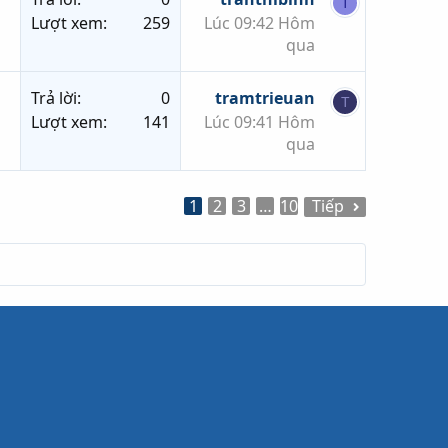
T
Lượt xem
259
Lúc 09:42 Hôm
qua
Trả lời
0
tramtrieuan
T
Lượt xem
141
Lúc 09:41 Hôm
qua
1
2
3
…
10
Tiếp