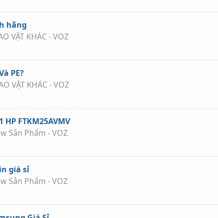
nh hãng
AO VẶT KHÁC - VOZ
Và PE?
AO VẶT KHÁC - VOZ
n 1 HP FTKM25AVMV
ew Sản Phẩm - VOZ
n giá sỉ
ew Sản Phẩm - VOZ
msung Giá Sỉ