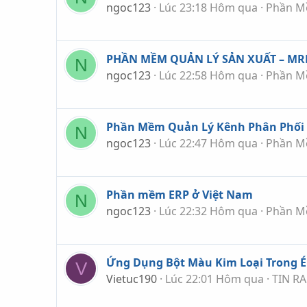
ngoc123
Lúc 23:18 Hôm qua
Phần M
PHẦN MỀM QUẢN LÝ SẢN XUẤT – MR
N
ngoc123
Lúc 22:58 Hôm qua
Phần M
Phần Mềm Quản Lý Kênh Phân Phối
N
ngoc123
Lúc 22:47 Hôm qua
Phần M
Phần mềm ERP ở Việt Nam
N
ngoc123
Lúc 22:32 Hôm qua
Phần M
Ứng Dụng Bột Màu Kim Loại Trong 
V
Vietuc190
Lúc 22:01 Hôm qua
TIN RA