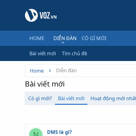
HOME
DIỄN ĐÀN
CÓ GÌ MỚI
Bài viết mới
Tìm chủ đề
Diễn đàn
Home
Bài viết mới
Có gì mới?
Bài viết mới
Hoạt động mới nhấ
DMS là gì?
N