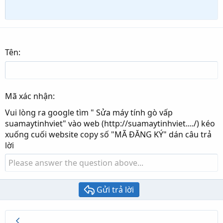
Verdana
Tên
Mã xác nhận
Vui lòng ra google tìm " Sửa máy tính gò vấp
suamaytinhviet" vào web (http://suamaytinhviet..../) kéo
xuống cuối website copy số "MÃ ĐĂNG KÝ" dán câu trả
lời
Gửi trả lời