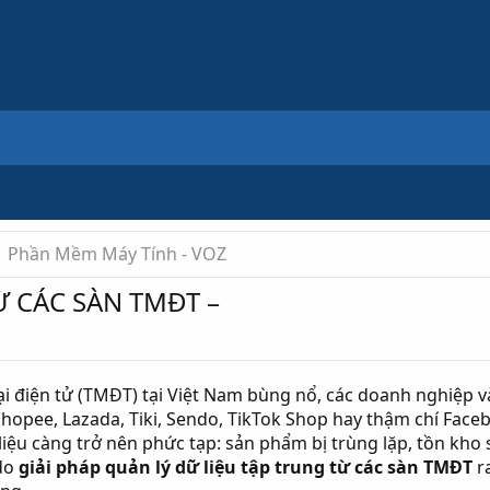
Phần Mềm Máy Tính - VOZ
Ừ CÁC SÀN TMĐT –
i điện tử (TMĐT) tại Việt Nam bùng nổ, các doanh nghiệp 
hopee, Lazada, Tiki, Sendo, TikTok Shop hay thậm chí Faceb
liệu càng trở nên phức tạp: sản phẩm bị trùng lặp, tồn kho 
 do
giải pháp quản lý dữ liệu tập trung từ các sàn TMĐT
ra