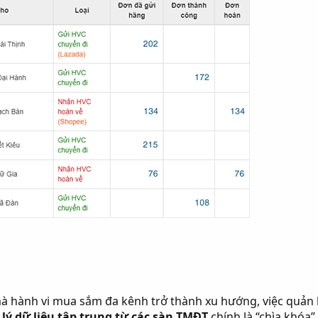
mà hành vi mua sắm đa kênh trở thành xu hướng, việc quản
lý dữ liệu tập trung từ các sàn TMĐT
chính là “chìa khóa”