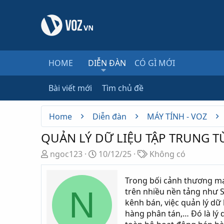
HOME
DIỄN ĐÀN
CÓ GÌ MỚI
Bài viết mới
Tìm chủ đề
Home
Diễn đàn
MÁY TÍNH - VOZ
QUẢN LÝ DỮ LIỆU TẬP TRUNG T
T
N
T
ngoc123
10/12/25
Không có
h
g
ừ
r
à
k
Trong bối cảnh thương mạ
e
y
h
N
trên nhiều nền tảng như S
a
g
ó
kênh bán, việc quản lý dữ 
d
ử
a
hàng phân tán,… Đó là lý
s
i