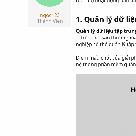
toàn bộ hoạt động bán hà
t
a
ngoc123
r
1. Quản lý dữ liệ
Thành Viên
t
e
Quản lý dữ liệu tập tru
r
… từ nhiều sàn thương mại
nghiệp có thể quản lý tậ
Điểm mấu chốt của giải 
hệ thống phần mềm quản lý