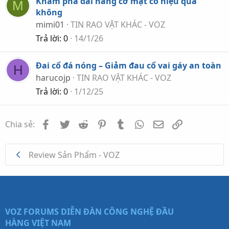
Khám phá đai nâng cơ mặt có hiệu quả
M
không
mimi01
TIN RAO VẶT KHÁC - VOZ
Trả lời
0
14/1/26
Đai cổ đá nóng – Giảm đau cổ vai gáy an toàn
H
harucojp
TIN RAO VẶT KHÁC - VOZ
Trả lời
0
1/12/25
Facebook
Twitter
Reddit
Pinterest
Tumblr
WhatsApp
Email
Link
Chia sẻ:
Review Sản Phẩm - VOZ
VOZ FORUMS
DIỄN ĐÀN CÔNG NGHỆ ĐẦU
HÀNG VIỆT NAM