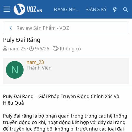
ĐĂNG NHẬP
ĐĂNG KÝ
Review Sản Phẩm - VOZ
Puly Đai Răng
T
N
T
nam_23
9/6/26
Không có
h
g
ừ
r
à
k
nam_23
N
Thành Viên
e
y
h
a
g
ó
d
ử
a
s
i
t
Puly Đai Răng – Giải Pháp Truyền Động Chính Xác Và
a
Hiệu Quả
r
t
Puly đai răng là bộ phận quan trọng trong các hệ thống
e
truyền động cơ khí, hoạt động kết hợp với dây đai răng
r
để truyền lực đồng bộ, không bị trượt như các loại đai