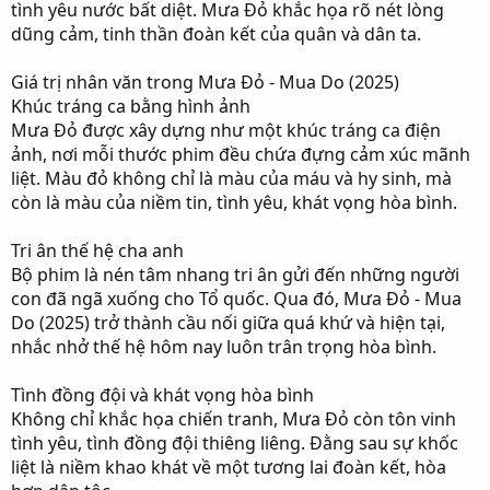
tình yêu nước bất diệt. Mưa Đỏ khắc họa rõ nét lòng
dũng cảm, tinh thần đoàn kết của quân và dân ta.
Giá trị nhân văn trong Mưa Đỏ - Mua Do (2025)
Khúc tráng ca bằng hình ảnh
Mưa Đỏ được xây dựng như một khúc tráng ca điện
ảnh, nơi mỗi thước phim đều chứa đựng cảm xúc mãnh
liệt. Màu đỏ không chỉ là màu của máu và hy sinh, mà
còn là màu của niềm tin, tình yêu, khát vọng hòa bình.
Tri ân thế hệ cha anh
Bộ phim là nén tâm nhang tri ân gửi đến những người
con đã ngã xuống cho Tổ quốc. Qua đó, Mưa Đỏ - Mua
Do (2025) trở thành cầu nối giữa quá khứ và hiện tại,
nhắc nhở thế hệ hôm nay luôn trân trọng hòa bình.
Tình đồng đội và khát vọng hòa bình
Không chỉ khắc họa chiến tranh, Mưa Đỏ còn tôn vinh
tình yêu, tình đồng đội thiêng liêng. Đằng sau sự khốc
liệt là niềm khao khát về một tương lai đoàn kết, hòa