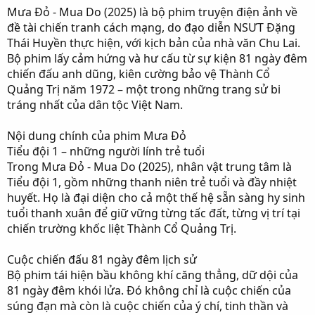
r
Mưa Đỏ - Mua Do (2025) là bộ phim truyện điện ảnh về
đề tài chiến tranh cách mạng, do đạo diễn NSƯT Đặng
Thái Huyền thực hiện, với kịch bản của nhà văn Chu Lai.
Bộ phim lấy cảm hứng và hư cấu từ sự kiện 81 ngày đêm
chiến đấu anh dũng, kiên cường bảo vệ Thành Cổ
Quảng Trị năm 1972 – một trong những trang sử bi
tráng nhất của dân tộc Việt Nam.
Nội dung chính của phim Mưa Đỏ
Tiểu đội 1 – những người lính trẻ tuổi
Trong Mưa Đỏ - Mua Do (2025), nhân vật trung tâm là
Tiểu đội 1, gồm những thanh niên trẻ tuổi và đầy nhiệt
huyết. Họ là đại diện cho cả một thế hệ sẵn sàng hy sinh
tuổi thanh xuân để giữ vững từng tấc đất, từng vị trí tại
chiến trường khốc liệt Thành Cổ Quảng Trị.
Cuộc chiến đấu 81 ngày đêm lịch sử
Bộ phim tái hiện bầu không khí căng thẳng, dữ dội của
81 ngày đêm khói lửa. Đó không chỉ là cuộc chiến của
súng đạn mà còn là cuộc chiến của ý chí, tinh thần và