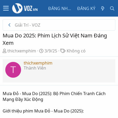
ĐĂNG NHẬP
ĐĂNG KÝ
Giải Trí - VOZ
Mua Do 2025: Phim Lịch Sử Việt Nam Đáng
Xem
T
N
T
thichxemphim
3/9/25
Không có
h
g
ừ
r
à
k
thichxemphim
T
Thành Viên
e
y
h
a
g
ó
d
ử
a
s
i
t
Mưa Đỏ - Mua Do (2025): Bộ Phim Chiến Tranh Cách
a
Mạng Đầy Xúc Động
r
t
Giới thiệu phim Mưa Đỏ - Mua Do (2025):
e