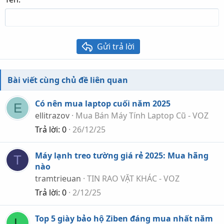
Heading 3
18
Tahoma
22
Times New Roman
26
Trebuchet MS
Gửi trả lời
Verdana
Bài viết cùng chủ đề liên quan
Có nên mua laptop cuối năm 2025
E
ellitrazov
Mua Bán Máy Tính Laptop Cũ - VOZ
Trả lời
0
26/12/25
Máy lạnh treo tường giá rẻ 2025: Mua hãng
T
nào
tramtrieuan
TIN RAO VẶT KHÁC - VOZ
Trả lời
0
2/12/25
Top 5 giày bảo hộ Ziben đáng mua nhất năm
L