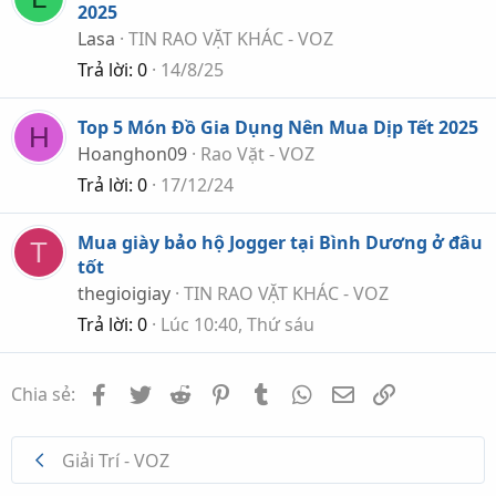
2025
Lasa
TIN RAO VẶT KHÁC - VOZ
Trả lời
0
14/8/25
Top 5 Món Đồ Gia Dụng Nên Mua Dịp Tết 2025
H
Hoanghon09
Rao Vặt - VOZ
Trả lời
0
17/12/24
Mua giày bảo hộ Jogger tại Bình Dương ở đâu
T
tốt
thegioigiay
TIN RAO VẶT KHÁC - VOZ
Trả lời
0
Lúc 10:40, Thứ sáu
Facebook
Twitter
Reddit
Pinterest
Tumblr
WhatsApp
Email
Link
Chia sẻ:
Giải Trí - VOZ