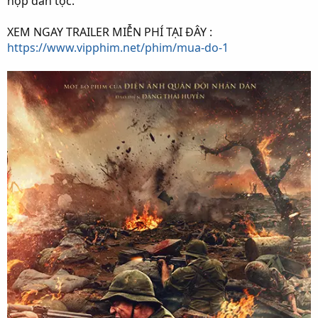
hợp dân tộc.
XEM NGAY TRAILER MIỄN PHÍ TẠI ĐÂY :
https://www.vipphim.net/phim/mua-do-1