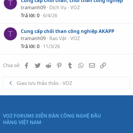
Cung cấp chổi than, chổi than công nghiệp
T
tramanh09
Dịch Vụ - VOZ
Trả lời
0
6/4/26
Cung cấp chổi than công nghiệp AKAPP
T
tramanh09
Rao Vặt - VOZ
Trả lời
0
11/3/26
Facebook
Twitter
Reddit
Pinterest
Tumblr
WhatsApp
Email
Link
Chia sẻ:
Giao lưu thảo thảo - VOZ
VOZ FORUMS
DIỄN ĐÀN CÔNG NGHỆ ĐẦU
HÀNG VIỆT NAM