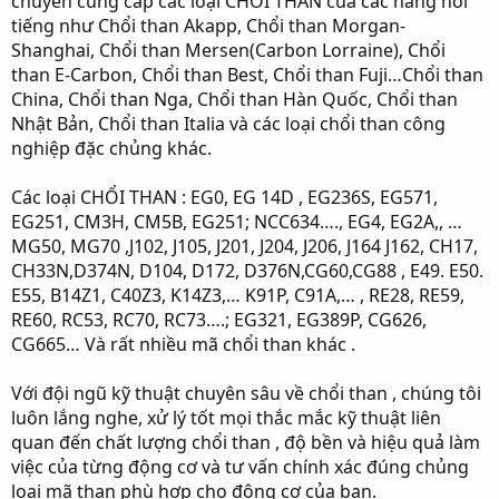
chuyên cung cấp các loại CHỔI THAN của các hãng nổi
tiếng như Chổi than Akapp, Chổi than Morgan-
Shanghai, Chổi than Mersen(Carbon Lorraine), Chổi
than E-Carbon, Chổi than Best, Chổi than Fuji…Chổi than
China, Chổi than Nga, Chổi than Hàn Quốc, Chổi than
Nhật Bản, Chổi than Italia và các loại chổi than công
nghiệp đặc chủng khác.
Các loại CHỔI THAN : EG0, EG 14D , EG236S, EG571,
EG251, CM3H, CM5B, EG251; NCC634…., EG4, EG2A,, …
MG50, MG70 ,J102, J105, J201, J204, J206, J164 J162, CH17,
CH33N,D374N, D104, D172, D376N,CG60,CG88 , E49. E50.
E55, B14Z1, C40Z3, K14Z3,… K91P, C91A,… , RE28, RE59,
RE60, RC53, RC70, RC73….; EG321, EG389P, CG626,
CG665… Và rất nhiều mã chổi than khác .
Với đội ngũ kỹ thuật chuyên sâu về chổi than , chúng tôi
luôn lắng nghe, xử lý tốt mọi thắc mắc kỹ thuật liên
quan đến chất lượng chổi than , độ bền và hiệu quả làm
việc của từng động cơ và tư vấn chính xác đúng chủng
loại mã than phù hợp cho động cơ của bạn.