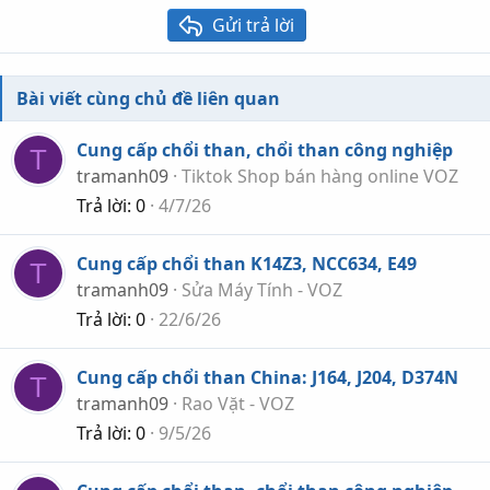
26
Trebuchet MS
Gửi trả lời
Verdana
Bài viết cùng chủ đề liên quan
Cung cấp chổi than, chổi than công nghiệp
T
tramanh09
Tiktok Shop bán hàng online VOZ
Trả lời
0
4/7/26
Cung cấp chổi than K14Z3, NCC634, E49
T
tramanh09
Sửa Máy Tính - VOZ
Trả lời
0
22/6/26
Cung cấp chổi than China: J164, J204, D374N
T
tramanh09
Rao Vặt - VOZ
Trả lời
0
9/5/26