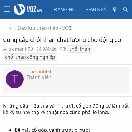
ĐĂNG NHẬP
ĐĂNG KÝ
Giao lưu thảo thảo - VOZ
Cung cấp chổi than chất lượng cho động cơ
T
N
T
tramanh09
9/4/26
chổi than
h
g
ừ
chổi than công nghiệp
r
à
k
e
y
h
tramanh09
a
g
ó
T
Thành Viên
d
ử
a
s
i
t
a
Những dấu hiệu của vành trượt, cổ góp động cơ làm bất
r
kể kỹ sư hay thợ kỹ thuật nào cũng phải lo lắng.
t
e
r
Bề mặt cổ góp, vành trượt bị xước