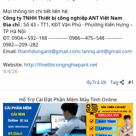
Mọi thông tin chi tiết liên hệ:
Công ty TNHH Thiết bị công nghiệp ANT Việt Nam
Địa chỉ
: Số 43 – TT1, KĐT Văn Phú - Phường Kiến Hưng –
TP Hà Nội
ĐT: 0904—592--168 ------------- 0986—475--548 -----------
0982—209--282
Email:
thanhdungant@gmail.com
;
lannq.ant@gmail.com
Website:
http://thietbicongnghiepant.net
9/4/26
Trả lời
Tag
#1
Hổ Trợ Cài Đặt Phần Mềm Máy Tính Online