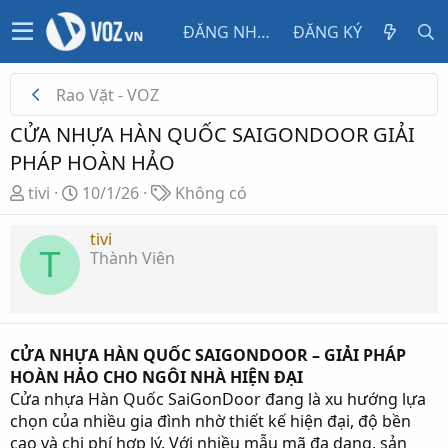
ĐĂNG NHẬP
ĐĂNG KÝ
Rao Vặt - VOZ
CỬA NHỰA HÀN QUỐC SAIGONDOOR GIẢI
PHÁP HOÀN HẢO
T
N
T
tivi
10/1/26
Không có
h
g
ừ
r
à
k
tivi
T
Thành Viên
e
y
h
a
g
ó
d
ử
a
s
i
t
CỬA NHỰA HÀN QUỐC SAIGONDOOR – GIẢI PHÁP
a
HOÀN HẢO CHO NGÔI NHÀ HIỆN ĐẠI
r
Cửa nhựa Hàn Quốc SaiGonDoor đang là xu hướng lựa
t
chọn của nhiều gia đình nhờ thiết kế hiện đại, độ bền
e
cao và chi phí hợp lý. Với nhiều mẫu mã đa dạng, sản