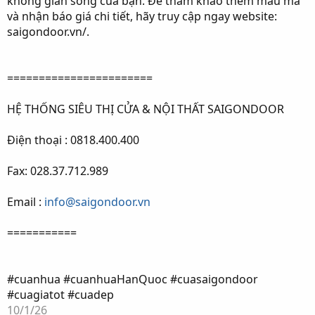
không gian sống của bạn. Để tham khảo thêm mẫu mã
và nhận báo giá chi tiết, hãy truy cập ngay website:
saigondoor.vn/.
=======================
HỆ THỐNG SIÊU THỊ CỬA & NỘI THẤT SAIGONDOOR
Điện thoại : 0818.400.400
Fax: 028.37.712.989
Email :
info@saigondoor.vn
===========
#cuanhua #cuanhuaHanQuoc #cuasaigondoor
#cuagiatot #cuadep
10/1/26