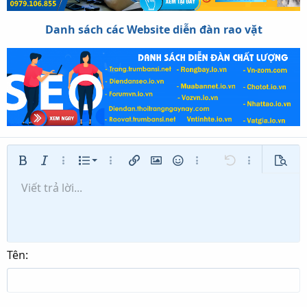
Danh sách các Website diễn đàn rao vặt
Danh sách có thứ tự
Bold
In nghiêng
Thêm tùy chọn…
Danh sách
Thêm tùy chọn…
Chèn liên kết
Chèn hình ảnh
Mặt cười
Thêm tùy chọn…
Undo
Thêm tùy ch
Xem tr
Danh sách không có thứ tự
Viết trả lời...
Căn trái
9
Normal
Lưu nháp
Arial
Kích thước
Căn lề
Trích dẫn
Redo
Media
Toggle BB code
Màu chữ
Paragraph format
Insert table
Xóa định dạng
Phông chữ
Insert horizontal line
Bản thảo
Gạch ngang
Spoiler
Gạch chân
Mã
Inline code
Inline spoiler
Thụt lề
10
Xóa bản thảo
Căn giữa
Heading 1
Book Antiqua
Tăng lề
12
Courier New
Căn phải
Heading 2
15
Georgia
Justify text
Tên
Heading 3
18
Tahoma
22
Times New Roman