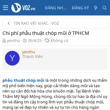
ĐĂNG NHẬP
ĐĂNG KÝ
TIN RAO VẶT KHÁC - VOZ
Chi phí phẫu thuật chóp mũi ở TPHCM
T
N
T
yenthu
26/4/25
Không có
h
g
ừ
r
à
k
yenthu
Y
Thành Viên
e
y
h
a
g
ó
d
ử
a
s
i
t
phẫu thuật chóp mũi
là một trong những dịch vụ thẩm
a
mỹ phổ biến hiện nay, giúp cải thiện dáng mũi và tạo
r
nên sự cân đối hài hòa cho khuôn mặt. Tại Bệnh Viện
t
Thẩm Mỹ Ngô Mộng Hùng, chúng tôi tự hào là địa chỉ uy
e
tín và đáng tin cậy trong lĩnh vực phẫu thuật chóp mũi,
r
mang lại vẻ đẹp tự nhiên và sự tự tin cho hàng ngàn