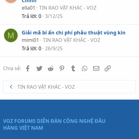
Chỉnh
ella01
TIN RAO VẶT KHÁC - VOZ
Trả lời
0
3/12/25
Giải mã bí ẩn chi phí phẫu thuật vùng kín
M
mimi01
TIN RAO VẶT KHÁC - VOZ
Trả lời
0
26/9/25
Facebook
Twitter
Reddit
Pinterest
Tumblr
WhatsApp
Email
Link
Chia sẻ:
TIN RAO VẶT KHÁC - VOZ
VOZ FORUMS
DIỄN ĐÀN CÔNG NGHỆ ĐẦU
HÀNG VIỆT NAM